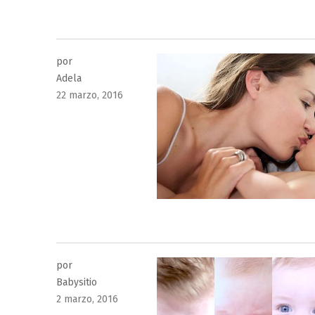
por
Adela
Publicado
22 marzo, 2016
el
por
Babysitio
Publicado
2 marzo, 2016