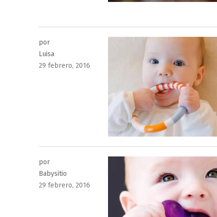
por
Luisa
Publicado
29 febrero, 2016
el
por
Babysitio
Publicado
29 febrero, 2016
el