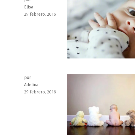
Elisa
Publicado
29 febrero, 2016
el
por
Adelina
Publicado
29 febrero, 2016
el