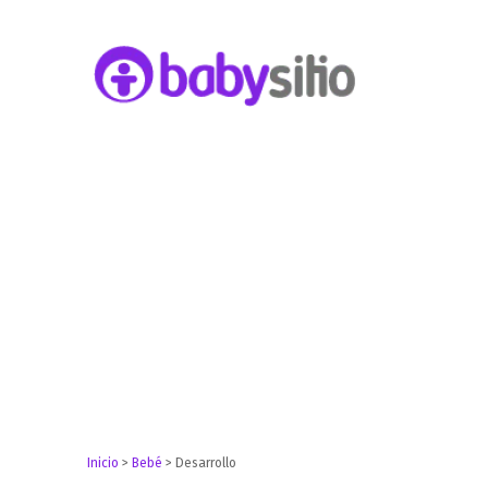
Embarazo, parto, bebé y niño
Babysitio
Inicio
>
Bebé
>
Desarrollo