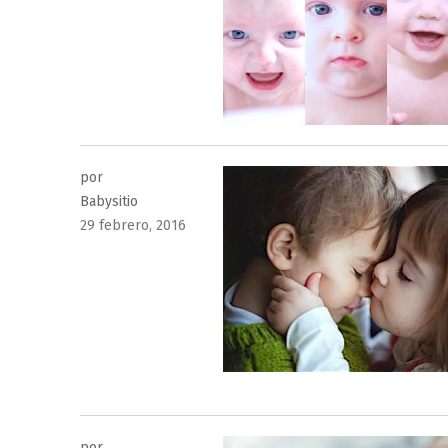
el
por
Babysitio
Publicado
29 febrero, 2016
el
por