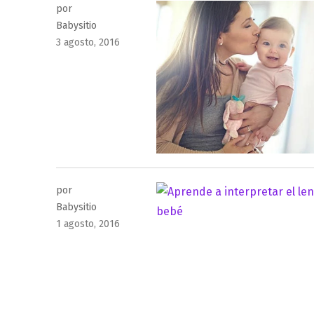
por
Babysitio
Publicado
3 agosto, 2016
el
por
Babysitio
Publicado
1 agosto, 2016
el