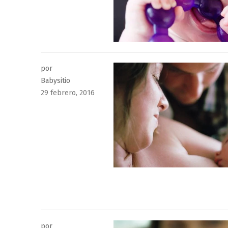
por
Babysitio
Publicado
29 febrero, 2016
el
por