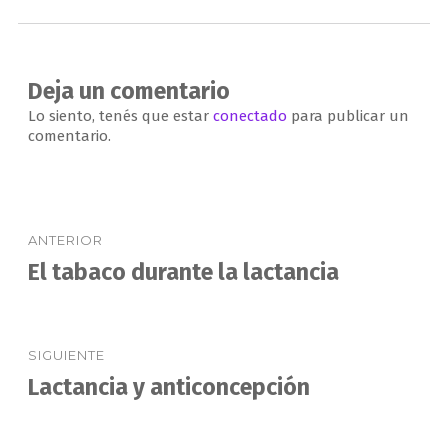
Deja un comentario
Lo siento, tenés que estar
conectado
para publicar un
comentario.
Navegación
ANTERIOR
de
El tabaco durante la lactancia
Entrada
anterior:
entradas
SIGUIENTE
Lactancia y anticoncepción
Entrada
siguiente: