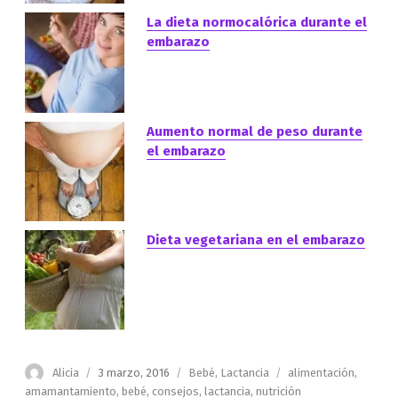
La dieta normocalórica durante el
embarazo
Aumento normal de peso durante
el embarazo
Dieta vegetariana en el embarazo
Autor
Publicado
Categorías
Etiquetas
Alicia
3 marzo, 2016
Bebé
,
Lactancia
alimentación
,
el
amamantamiento
,
bebé
,
consejos
,
lactancia
,
nutrición