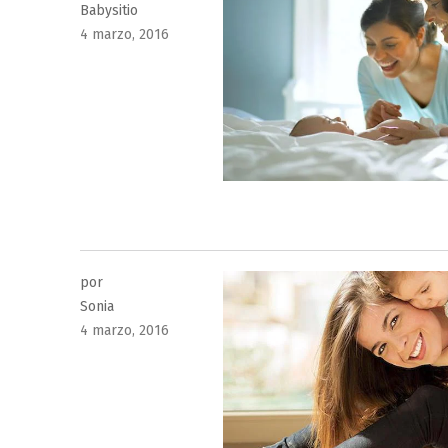
Babysitio
Publicado
4 marzo, 2016
el
por
Sonia
Publicado
4 marzo, 2016
el