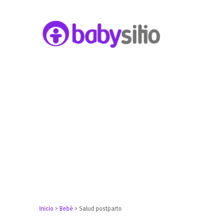
Embarazo, parto, bebé y niño
Babysitio
Inicio
>
Bebé
>
Salud postparto