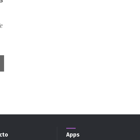
e
cto
Apps