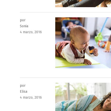
por
Sonia
Publicado
4 marzo, 2016
el
por
Elisa
Publicado
4 marzo, 2016
el