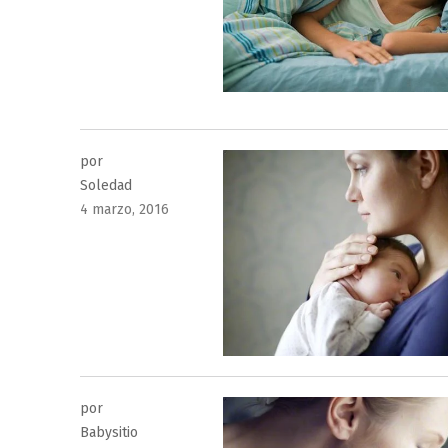
por
Soledad
Publicado
4 marzo, 2016
el
por
Babysitio