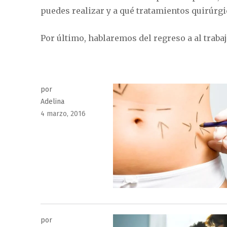
puedes realizar y a qué tratamientos quirúrg
Por último, hablaremos del regreso a al traba
por
Adelina
Publicado
4 marzo, 2016
el
por