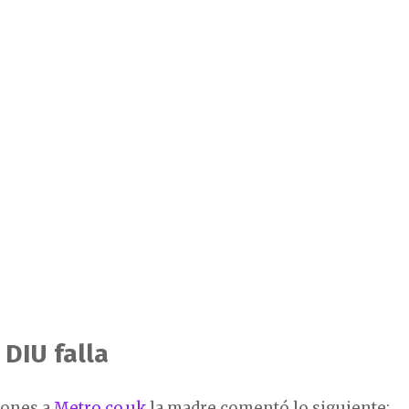
 DIU falla
iones a
Metro.co.uk
la madre comentó lo siguiente: