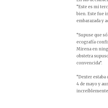
“Este es mi te
bien. Este fue 
embarazada y ad
“Supuse que só
ecografía conf
Mirena en ning
obstetra supuso
convencida”.
“Dexter estaba 
4 de mayo y au
increíblemente