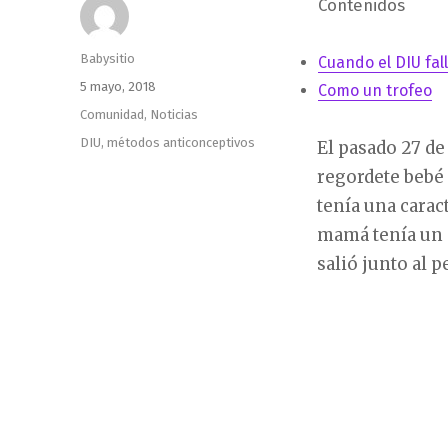
Contenidos
Autor
Babysitio
Cuando el DIU fal
Publicado
5 mayo, 2018
Como un trofeo
el
Categorías
Comunidad
,
Noticias
Etiquetas
DIU
,
métodos anticonceptivos
El pasado 27 de 
regordete bebé
tenía una carac
mamá tenía un d
salió junto al p