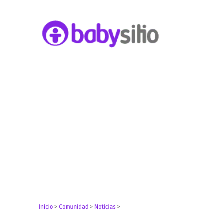
Embarazo, parto, bebé y niño
Babysitio
Inicio
>
Comunidad
>
Noticias
>