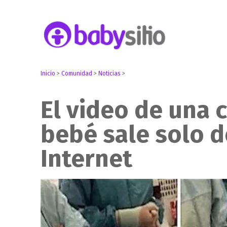
Embarazo, parto, bebé y niño
Babysitio
Inicio
>
Comunidad
>
Noticias
>
El video de una 
bebé sale solo 
Internet