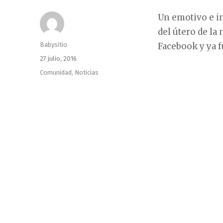
Un emotivo e i
del útero de la
Autor
Babysitio
Facebook y ya f
Publicado
27 julio, 2016
el
Categorías
Comunidad
,
Noticias