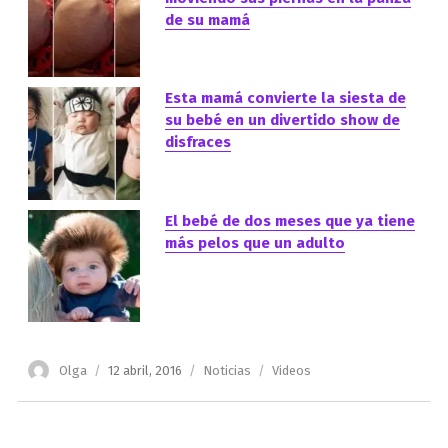
de su mamá
Esta mamá convierte la siesta de
su bebé en un divertido show de
disfraces
El bebé de dos meses que ya tiene
más pelos que un adulto
Autor
Publicado
Categorías
Etiquetas
Olga
12 abril, 2016
Noticias
Videos
el