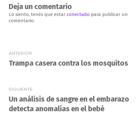
Deja un comentario
Lo siento, tenés que estar
conectado
para publicar un
comentario.
Navegación
ANTERIOR
de
Trampa casera contra los mosquitos
Entrada
anterior:
entradas
SIGUIENTE
Un análisis de sangre en el embarazo
Entrada
siguiente:
detecta anomalías en el bebé