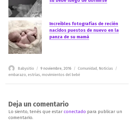
su bebé luego de dormirse
Increíbles fotografías de recién
nacidos puestos de nuevo en la
panza de su mamá
Autor
Publicado
Categorías
Etiqueta
Babysitio
9 noviembre, 2016
Comunidad
,
Noticias
el
embarazo
,
estrías
,
movimientos del bebé
Deja un comentario
Lo siento, tenés que estar
conectado
para publicar un
comentario.