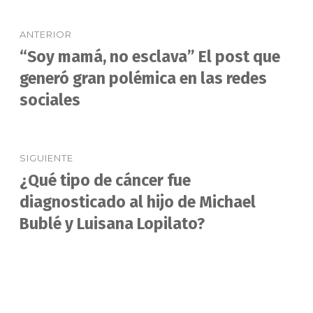
Navegación
ANTERIOR
de
“Soy mamá, no esclava” El post que
Entrada
anterior:
generó gran polémica en las redes
entradas
sociales
SIGUIENTE
¿Qué tipo de cáncer fue
Entrada
siguiente:
diagnosticado al hijo de Michael
Bublé y Luisana Lopilato?