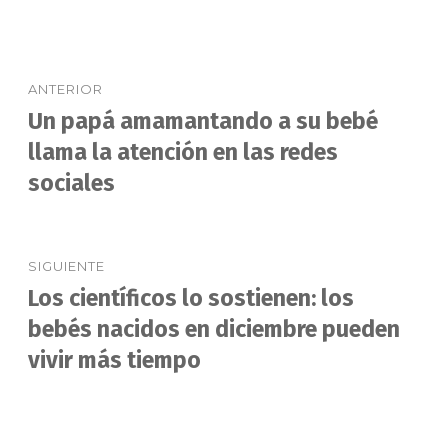
Navegación
ANTERIOR
de
Un papá amamantando a su bebé
Entrada
anterior:
llama la atención en las redes
entradas
sociales
SIGUIENTE
Los científicos lo sostienen: los
Entrada
siguiente:
bebés nacidos en diciembre pueden
vivir más tiempo