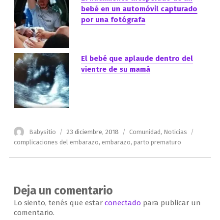
bebé en un automóvil capturado
por una fotógrafa
El bebé que aplaude dentro del
vientre de su mamá
Autor
Publicado
Categorías
Etiquet
Babysitio
23 diciembre, 2018
Comunidad
,
Noticias
el
complicaciones del embarazo
,
embarazo
,
parto prematuro
Deja un comentario
Lo siento, tenés que estar
conectado
para publicar un
comentario.