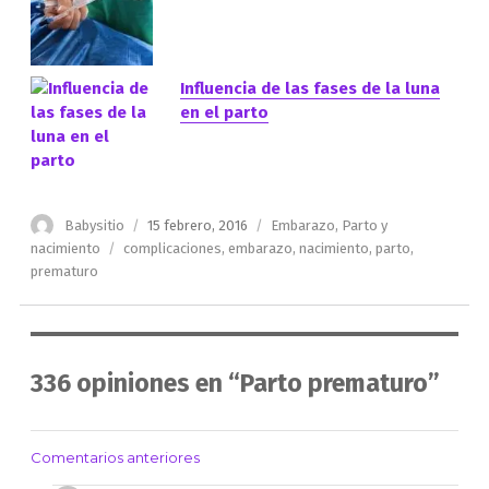
Influencia de las fases de la luna
en el parto
Autor
Publicado
Categorías
Babysitio
15 febrero, 2016
Embarazo
,
Parto y
el
Etiquetas
nacimiento
complicaciones
,
embarazo
,
nacimiento
,
parto
,
prematuro
336 opiniones en “Parto prematuro”
Comentarios anteriores
Navegación