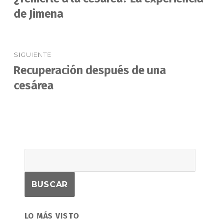
anterior:
de Jimena
entradas
SIGUIENTE
Recuperación después de una
Entrada
siguiente:
cesárea
LO MÁS VISTO