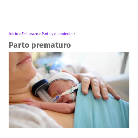
Inicio
>
Embarazo
>
Parto y nacimiento
>
Parto prematuro