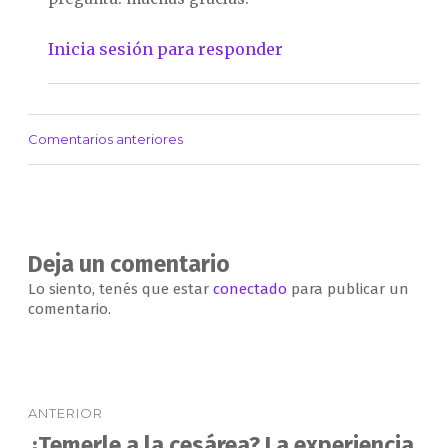
Inicia sesión para responder
Comentarios anteriores
Navegación
de
comentarios
Deja un comentario
Lo siento, tenés que estar
conectado
para publicar un
comentario.
Navegación
ANTERIOR
de
¿Temerle a la cesárea? La experiencia
Entrada