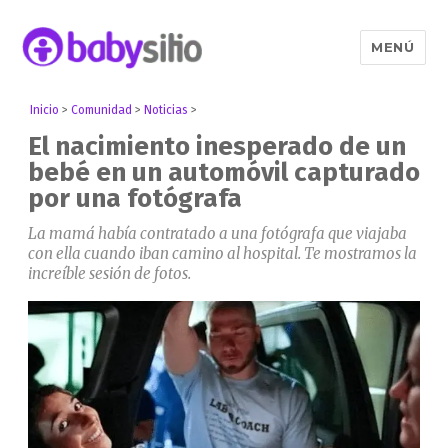
MENÚ
Babysitio
Inicio
>
Comunidad
>
Noticias
>
El nacimiento inesperado de un
bebé en un automóvil capturado
por una fotógrafa
La mamá había contratado a una fotógrafa que viajaba
con ella cuando iban camino al hospital. Te mostramos la
increíble sesión de fotos.