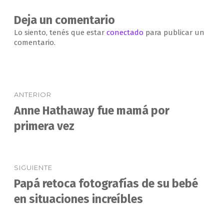
Deja un comentario
Lo siento, tenés que estar
conectado
para publicar un
comentario.
Navegación
ANTERIOR
de
Anne Hathaway fue mamá por
Entrada
anterior:
primera vez
entradas
SIGUIENTE
Papá retoca fotografías de su bebé
Entrada
siguiente:
en situaciones increíbles