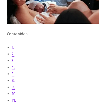
Contenidos
1.
2.
3.
4.
5.
8.
9.
10.
11.