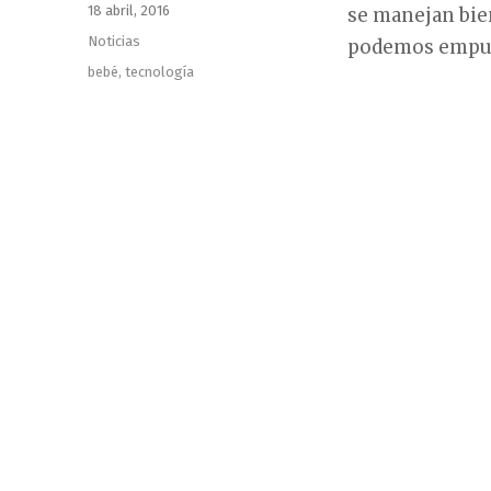
Publicado
18 abril, 2016
se manejan bie
el
Categorías
Noticias
podemos empuj
Etiquetas
bebé
,
tecnología