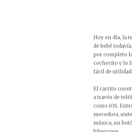
Hoy en día, la t
de bebé todavía
por completo l
cochecito y lo 
fácil de utilidad
El carrito cuen
a través de tel
como iOS. Entr
mecedora, sist
música, un bot
biberones.