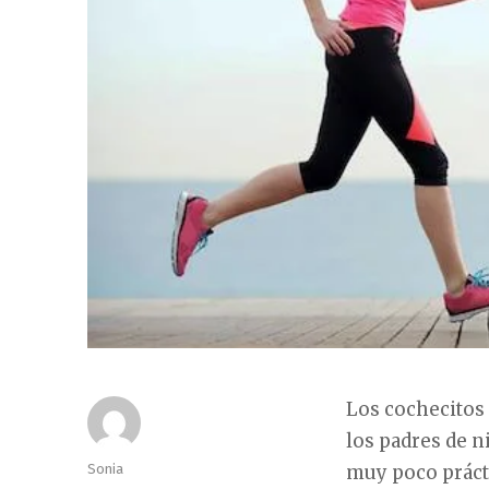
Los cochecitos
los padres de n
Autor
Sonia
muy poco prácti