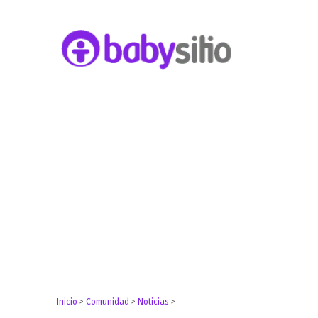
Embarazo, parto, bebé y niño
Babysitio
Inicio
>
Comunidad
>
Noticias
>