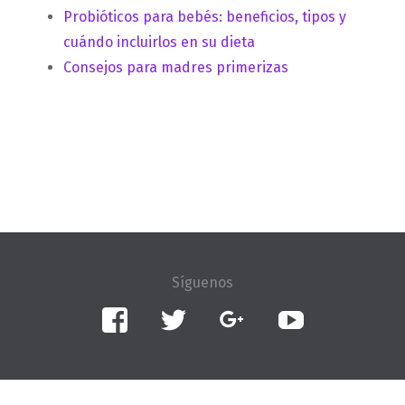
Probióticos para bebés: beneficios, tipos y
cuándo incluirlos en su dieta
Consejos para madres primerizas
Facebook
Twitter
Google+
YouTube