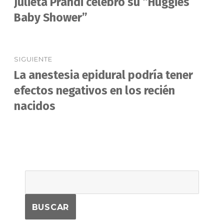
Julieta Prandi celebró su “Huggies
Entrada
anterior:
Baby Shower”
entradas
SIGUIENTE
La anestesia epidural podría tener
Entrada
siguiente:
efectos negativos en los recién
nacidos