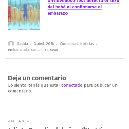
Un novedoso test detecta el sexo
del bebé al confirmarse el
embarazo
Autor
Publicado
Categorías
Etiquetas
Saskia
3 abril, 2016
Comunidad
,
Noticias
el
embarazada
,
kamasutra
,
sexo
Deja un comentario
Lo siento, tenés que estar
conectado
para publicar un
comentario.
Navegación
ANTERIOR
de