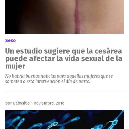
Sexo
Un estudio sugiere que la cesárea
puede afectar la vida sexual de la
mujer
No habría buenas noticias para aquellas mujeres que se
someten a esta intervención el día de parto.
Publicado
por
Babysitio
1 noviembre, 2016
el