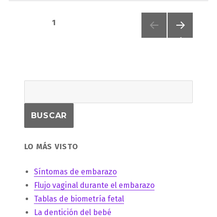
Paginación
PÁGINA
1
de
PRÓXI
MA
PÁGIN
entradas
A
LO MÁS VISTO
Síntomas de embarazo
Flujo vaginal durante el embarazo
Tablas de biometría fetal
La dentición del bebé