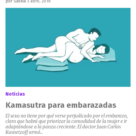
Publicado
por
Saskia
3 abril, 2016
el
Noticias
Kamasutra para embarazadas
El sexo no tiene por qué verse perjudicado por el embarazo,
claro que habrá que priorizar la comodidad de la mujer e ir
adaptándose a la panza creciente. El doctor Juan Carlos
Kusnetzoff armó...