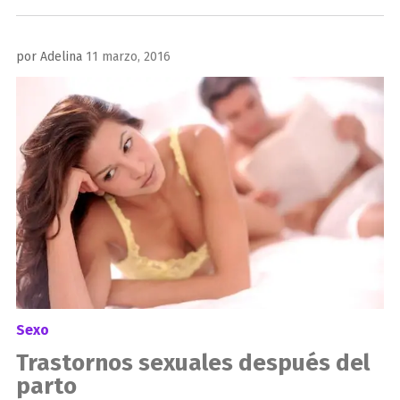
Publicado
por
Adelina
11 marzo, 2016
el
Sexo
Trastornos sexuales después del
parto