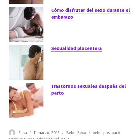
Cómo disfrutar del sexo durante el
embarazo
Sexualidad placentera
Trastornos sexuales después del
parto
Autor
Publicado
Categorías
Etiquetas
Elisa
11 marzo, 2016
Bebé
,
Sexo
bebé
,
postparto
,
el