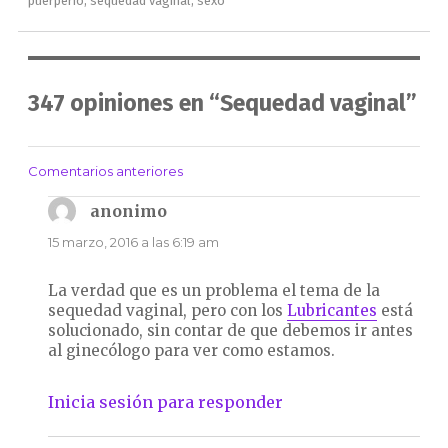
puerperio
,
sequedad vaginal
,
sexo
347 opiniones en “Sequedad vaginal”
Comentarios anteriores
Navegación
de
anonimo
dice:
comentarios
15 marzo, 2016 a las 6:19 am
La verdad que es un problema el tema de la
sequedad vaginal, pero con los
Lubricantes
está
solucionado, sin contar de que debemos ir antes
al ginecólogo para ver como estamos.
Inicia sesión para responder