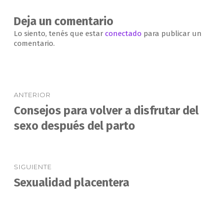
Deja un comentario
Lo siento, tenés que estar
conectado
para publicar un
comentario.
Navegación
ANTERIOR
de
Consejos para volver a disfrutar del
Entrada
anterior:
sexo después del parto
entradas
SIGUIENTE
Sexualidad placentera
Entrada
siguiente: