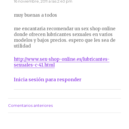
16 noviembre, 2011 a las 2:40 pm
muy buenas a todos
me encantaria recomendar un sex shop online
donde ofrecen lubricantes sexuales en varios
modelos y bajos precios. espero que les sea de
utilidad
http://www.sex-shop-online.es/lubricantes-
sexuales-c-41.html
Inicia sesión para responder
Comentarios anteriores
Navegación
de
comentarios