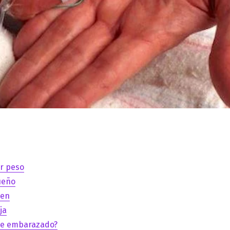
r peso
ueño
ven
ja
re embarazado?