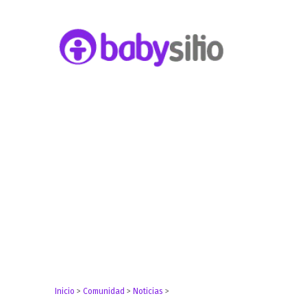
Embarazo, parto, bebé y niño
Babysitio
Inicio
>
Comunidad
>
Noticias
>