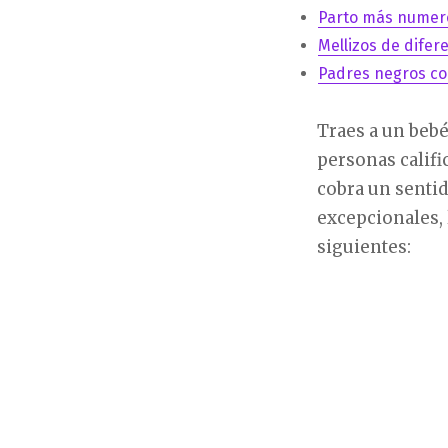
Parto más numer
Mellizos de difer
Padres negros co
Traes a un beb
personas califi
cobra un sentid
excepcionales,
siguientes: