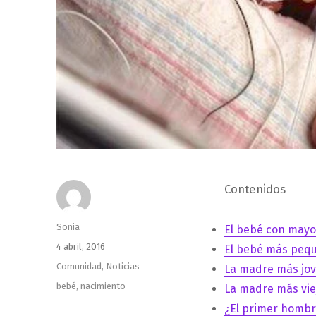
Contenidos
Autor
Sonia
El bebé con mayo
Publicado
4 abril, 2016
El bebé más peq
el
Categorías
Comunidad
,
Noticias
La madre más jo
Etiquetas
bebé
,
nacimiento
La madre más vie
¿El primer homb