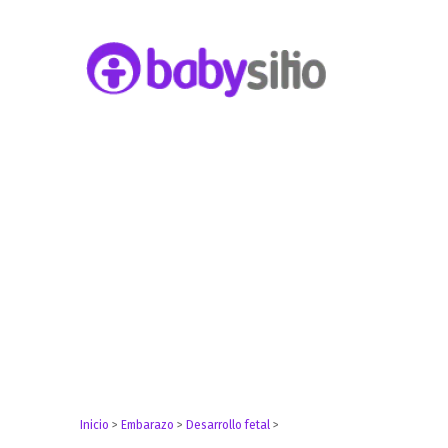
Embarazo, parto, bebé y niño
Babysitio
Inicio
>
Embarazo
>
Desarrollo fetal
>