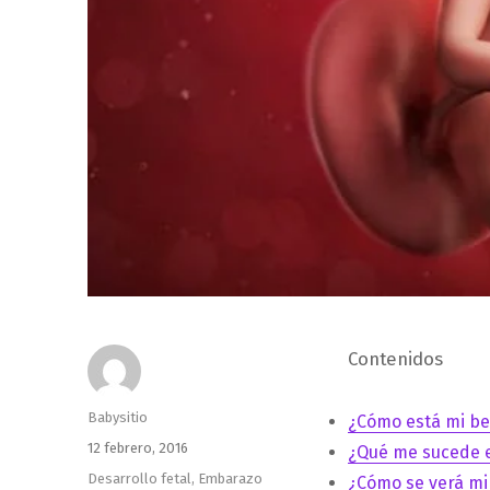
Contenidos
Autor
Babysitio
¿Cómo está mi b
Publicado
12 febrero, 2016
¿Qué me sucede 
el
Categorías
Desarrollo fetal
,
Embarazo
¿Cómo se verá mi