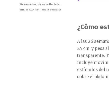
Etiquetas
26 semanas
,
desarrollo fetal
,
embarazo
,
semana a semana
¿Cómo est
A las 26 seman
24 cm. y pesa a
transparente. T
incluye movimie
estímulos del m
sobre el abdom