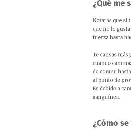
¿Qué me s
Notarás que si 
que no le gust
fuerza hasta ha
Te cansas más y
cuando caminas
de comer, hast
al punto de pr
Es debido a cam
sanguínea.
¿Cómo se 