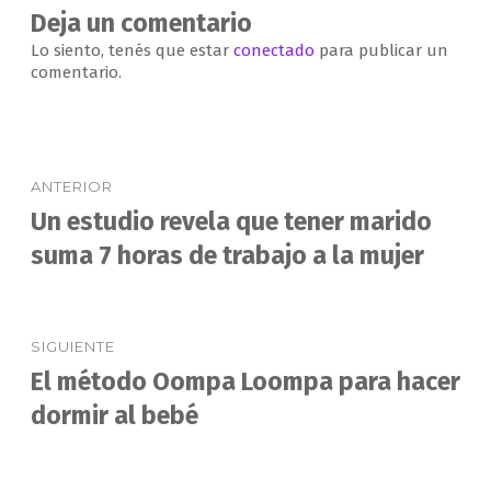
Deja un comentario
Lo siento, tenés que estar
conectado
para publicar un
comentario.
Navegación
ANTERIOR
de
Un estudio revela que tener marido
Entrada
anterior:
suma 7 horas de trabajo a la mujer
entradas
SIGUIENTE
El método Oompa Loompa para hacer
Entrada
siguiente:
dormir al bebé