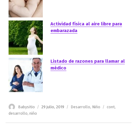
Actividad física al aire libre para
embarazada
Listado de razones para llamar al
médico
Autor
Publicado
Categorías
Etiquetas
Babysitio
29 julio, 2019
Desarrollo
,
Niño
cont
,
el
desarrollo
,
niño