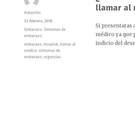
llamar al
Autor
Babysitio
Publicado
23 febrero, 2016
Si presentaras 
el
Categorías
Embarazo
,
Síntomas de
médico ya que 
embarazo
indicio del des
Etiquetas
embarazo
,
hospital
,
llamar al
médico
,
síntomas de
embarazo
,
urgencias