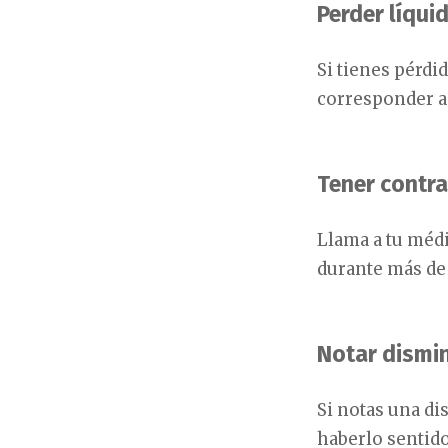
Perder líqui
Si tienes pérdi
corresponder 
Tener contr
Llama a tu méd
durante más de 
Notar dismi
Si notas una d
haberlo sentid