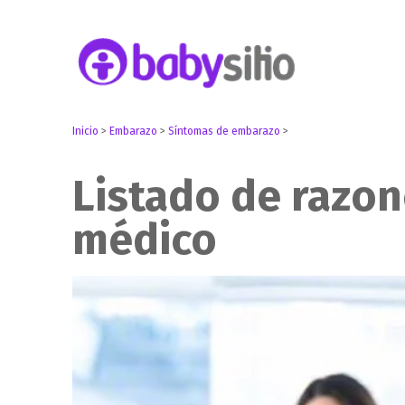
Embarazo, parto, bebé y niño
Babysitio
Inicio
>
Embarazo
>
Síntomas de embarazo
>
Listado de razon
médico