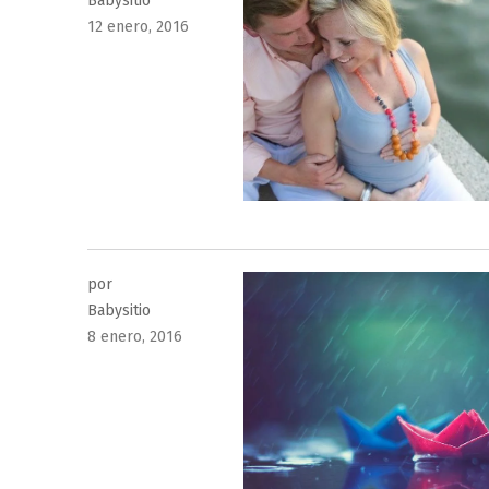
Babysitio
Publicado
12 enero, 2016
el
por
Babysitio
Publicado
8 enero, 2016
el