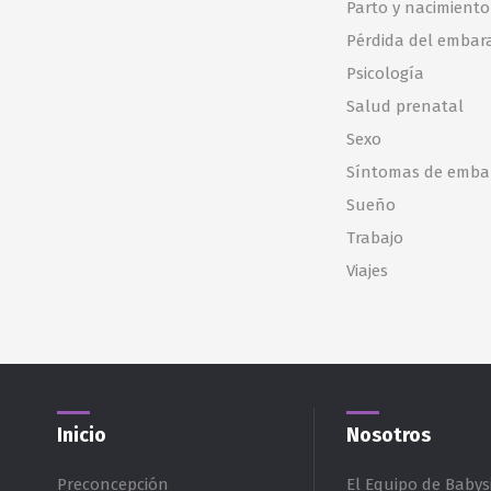
Parto y nacimiento
Pérdida del embar
Psicología
Salud prenatal
Sexo
Síntomas de emba
Sueño
Trabajo
Viajes
Inicio
Nosotros
Preconcepción
El Equipo de Babysi