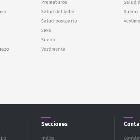
Prematuros
Salud d
azo
Salud del bebé
Sueño
Salud postparto
Vestim
Sexo
Sueño
razo
Vestimenta
Secciones
Conta
tio
Indice
Contác