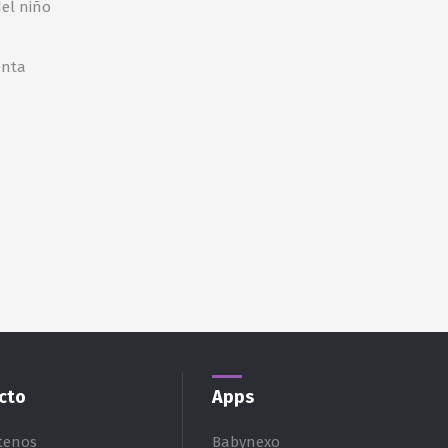
el niño
enta
cto
Apps
tenos
Babynexo