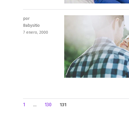
por
Babysitio
Publicado
7 enero, 2000
el
Paginación
PÁGINA
PÁGINA
PÁGINA
1
…
130
131
de
entradas