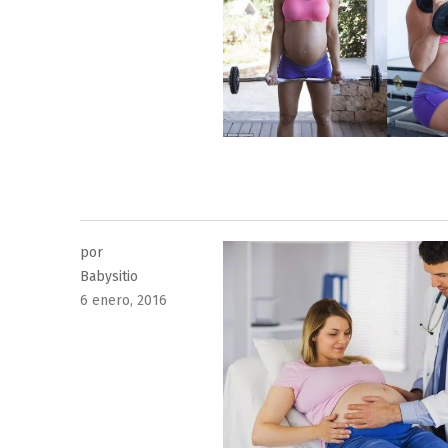
el
por
Babysitio
Publicado
6 enero, 2016
el