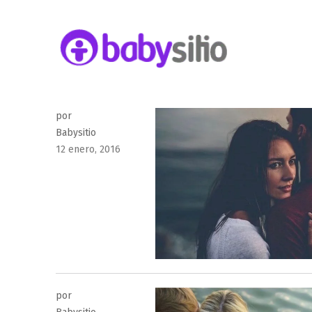
Embarazo, parto, bebé y niño
Babysitio
por
Babysitio
Publicado
12 enero, 2016
el
por