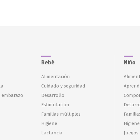
IOR
Bebé
Niño
Alimentación
Alimen
ta
Cuidado y seguridad
Aprendi
l embarazo
Desarrollo
Compor
Estimulación
Desarro
Familias múltiples
Familia
Higiene
Higiene
Lactancia
Juegos