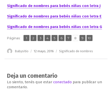
Significado de nombres para bebés niñas con letra J
Significado de nombres para bebés niñas con letra E
Significado de nombres para bebés niñas con letra G
,
,
,
,
,
,
,
,
,
Página
Página
Página
Página
Página
Página
Página
Página
Página
Página
Páginas:
1
2
3
4
5
6
7
8
9
10
Autor
Publicado
Categorías
Babysitio
12 mayo, 2016
Significado de nombres
el
Deja un comentario
Lo siento, tenés que estar
conectado
para publicar un
comentario.
Navegación