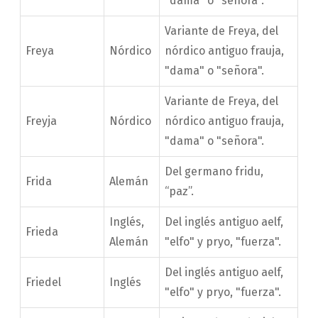
"dama" o "señora".
Variante de Freya, del
Freya
Nórdico
nórdico antiguo frauja,
"dama" o "señora".
Variante de Freya, del
Freyja
Nórdico
nórdico antiguo frauja,
"dama" o "señora".
Del germano fridu,
Frida
Alemán
“paz”.
Inglés,
Del inglés antiguo aelf,
Frieda
Alemán
"elfo" y pryo, "fuerza".
Del inglés antiguo aelf,
Friedel
Inglés
"elfo" y pryo, "fuerza".