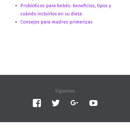
Probióticos para bebés: beneficios, tipos y
cuándo incluirlos en su dieta
Consejos para madres primerizas
Facebook
Twitter
Google+
YouTube