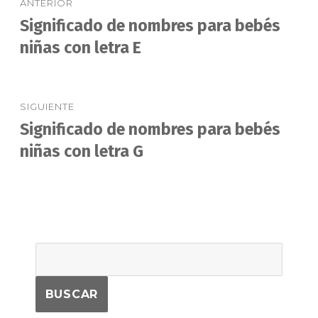
ANTERIOR
de
Significado de nombres para bebés
Entrada
anterior:
niñas con letra E
entradas
SIGUIENTE
Significado de nombres para bebés
Entrada
siguiente:
niñas con letra G