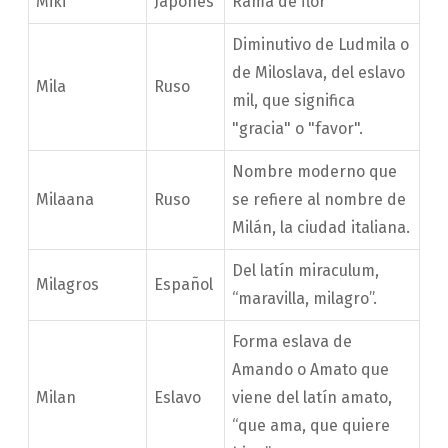
Miki
Japonés
Rama de flor
Diminutivo de Ludmila o
de Miloslava, del eslavo
Mila
Ruso
mil, que significa
"gracia" o "favor".
Nombre moderno que
Milaana
Ruso
se refiere al nombre de
Milán, la ciudad italiana.
Del latín miraculum,
Milagros
Español
“maravilla, milagro”.
Forma eslava de
Amando o Amato que
Milan
Eslavo
viene del latín amato,
“que ama, que quiere