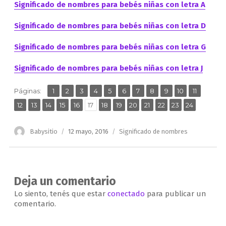
Significado de nombres para bebés niñas con letra A
Significado de nombres para bebés niñas con letra D
Significado de nombres para bebés niñas con letra G
Significado de nombres para bebés niñas con letra J
,
,
,
,
,
,
,
,
,
,
,
Página
Página
Página
Página
Página
Página
Página
Página
Página
Página
Página
Páginas:
1
2
3
4
5
6
7
8
9
10
11
,
,
,
,
,
,
,
,
,
,
,
,
Página
Página
Página
Página
Página
Página
Página
Página
Página
Página
Página
Página
Página
12
13
14
15
16
17
18
19
20
21
22
23
24
Autor
Publicado
Categorías
Babysitio
12 mayo, 2016
Significado de nombres
el
Deja un comentario
Lo siento, tenés que estar
conectado
para publicar un
comentario.