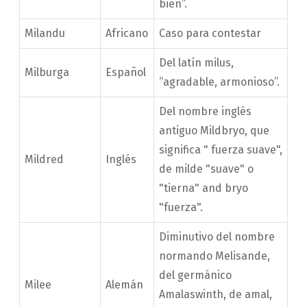
bien”.
Milandu
Africano
Caso para contestar
Del latín milus,
Milburga
Español
“agradable, armonioso”.
Del nombre inglés
antiguo Mildbryo, que
significa " fuerza suave",
Mildred
Inglés
de milde "suave" o
"tierna" and bryo
"fuerza".
Diminutivo del nombre
normando Melisande,
del germánico
Milee
Alemán
Amalaswinth, de amal,