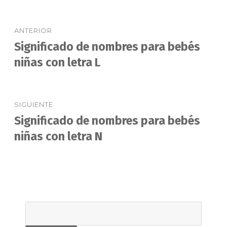
Navegación
ANTERIOR
de
Significado de nombres para bebés
Entrada
anterior:
niñas con letra L
entradas
SIGUIENTE
Significado de nombres para bebés
Entrada
siguiente:
niñas con letra N