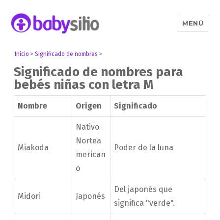
MENÚ
Babysitio
Inicio
>
Significado de nombres
>
Significado de nombres para
bebés niñas con letra M
Nombre
Origen
Significado
Nativo
Nortea
Miakoda
Poder de la luna
merican
o
Del japonés que
Midori
Japonés
significa "verde".