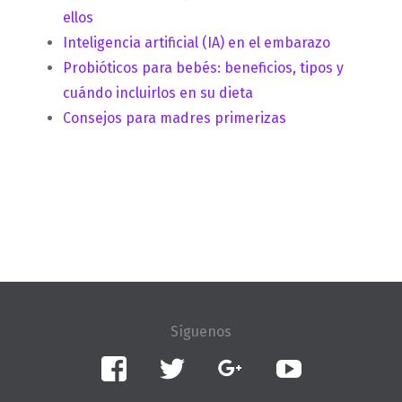
ellos
Inteligencia artificial (IA) en el embarazo
Probióticos para bebés: beneficios, tipos y
cuándo incluirlos en su dieta
Consejos para madres primerizas
Facebook
Twitter
Google+
YouTube