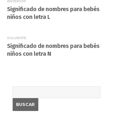
ANTERIOR
de
Significado de nombres para bebés
Entrada
anterior:
niños con letra L
entradas
SIGUIENTE
Significado de nombres para bebés
Entrada
siguiente:
niños con letra N