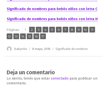
Significado de nombres para bebés niños con letra C
Significado de nombres para bebés niños con letra H
,
,
,
,
,
,
,
,
,
,
,
Página
Página
Página
Página
Página
Página
Página
Página
Página
Página
Página
Páginas:
1
2
3
4
5
6
7
8
9
10
11
,
,
,
,
,
Página
Página
Página
Página
Página
Página
12
13
14
15
16
17
Autor
Publicado
Categorías
Babysitio
8 mayo, 2016
Significado de nombres
el
Deja un comentario
Lo siento, tenés que estar
conectado
para publicar un
comentario.
Navegación