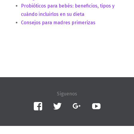
Probióticos para bebés: beneficios, tipos y
cuándo incluirlos en su dieta
Consejos para madres primerizas
Facebook
Twitter
Google+
YouTube