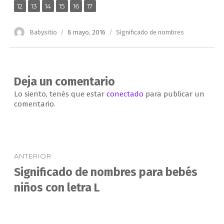
,
,
,
,
,
Página
Página
Página
Página
Página
Página
12
13
14
15
16
17
Autor
Publicado
Categorías
Babysitio
8 mayo, 2016
Significado de nombres
el
Deja un comentario
Lo siento, tenés que estar
conectado
para publicar un
comentario.
Navegación
ANTERIOR
de
Significado de nombres para bebés
Entrada
anterior:
niños con letra L
entradas