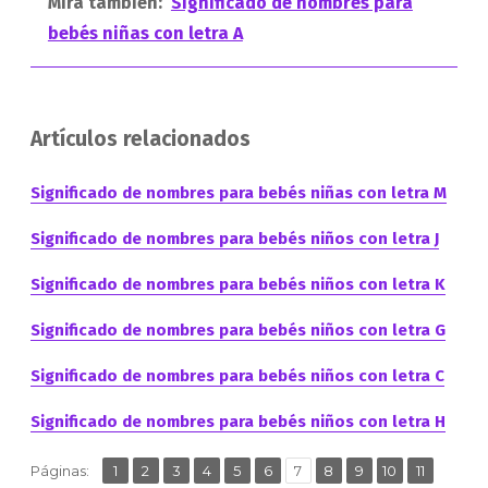
Mira también:
Significado de nombres para
bebés niñas con letra A
Artículos relacionados
Significado de nombres para bebés niñas con letra M
Significado de nombres para bebés niños con letra J
Significado de nombres para bebés niños con letra K
Significado de nombres para bebés niños con letra G
Significado de nombres para bebés niños con letra C
Significado de nombres para bebés niños con letra H
,
,
,
,
,
,
,
,
,
,
,
Página
Página
Página
Página
Página
Página
Página
Página
Página
Página
Página
Páginas:
1
2
3
4
5
6
7
8
9
10
11