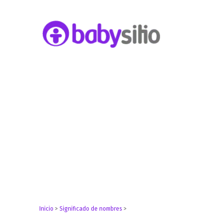
Embarazo, parto, bebé y niño
Babysitio
Inicio
>
Significado de nombres
>