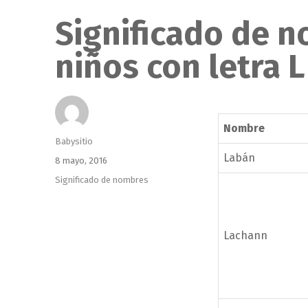
Significado de 
niños con letra L
Nombre
Autor
Babysitio
Labán
Publicado
8 mayo, 2016
el
Categorías
Significado de nombres
Lachann