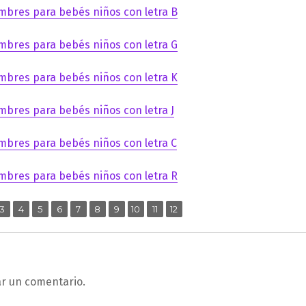
mbres para bebés niños con letra B
mbres para bebés niños con letra G
mbres para bebés niños con letra K
mbres para bebés niños con letra J
mbres para bebés niños con letra C
mbres para bebés niños con letra R
,
,
,
,
,
,
,
,
,
,
ina
Página
Página
Página
Página
Página
Página
Página
Página
Página
Página
3
4
5
6
7
8
9
10
11
12
ar un comentario.