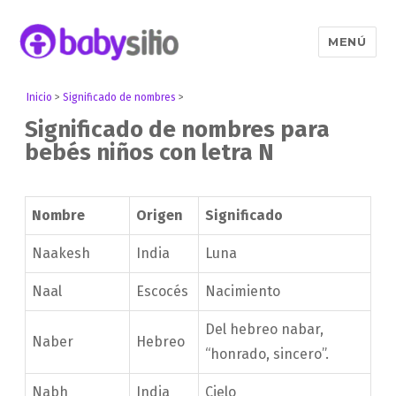
MENÚ
Babysitio
Inicio
>
Significado de nombres
>
Significado de nombres para
bebés niños con letra N
Nombre
Origen
Significado
Naakesh
India
Luna
Naal
Escocés
Nacimiento
Del hebreo nabar,
Naber
Hebreo
“honrado, sincero”.
Nabh
India
Cielo