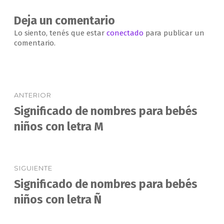
Deja un comentario
Lo siento, tenés que estar
conectado
para publicar un
comentario.
Navegación
ANTERIOR
de
Significado de nombres para bebés
Entrada
anterior:
niños con letra M
entradas
SIGUIENTE
Significado de nombres para bebés
Entrada
siguiente:
niños con letra Ñ