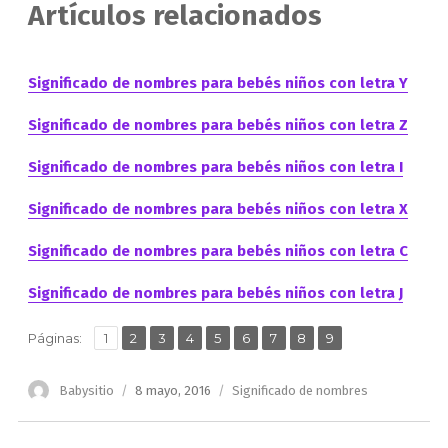
Artículos relacionados
Significado de nombres para bebés niños con letra Y
Significado de nombres para bebés niños con letra Z
Significado de nombres para bebés niños con letra I
Significado de nombres para bebés niños con letra X
Significado de nombres para bebés niños con letra C
Significado de nombres para bebés niños con letra J
,
,
,
,
,
,
,
,
Página
Página
Página
Página
Página
Página
Página
Página
Página
Páginas:
1
2
3
4
5
6
7
8
9
Autor
Publicado
Categorías
Babysitio
8 mayo, 2016
Significado de nombres
el