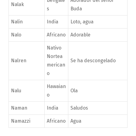
Bengalé
Adorador del señor
Nalak
s
Buda
Nalin
India
Loto, agua
Nalo
Africano
Adorable
Nativo
Nortea
Nalren
Se ha descongelado
merican
o
Hawaian
Nalu
Ola
o
Naman
India
Saludos
Namazzi
Africano
Agua