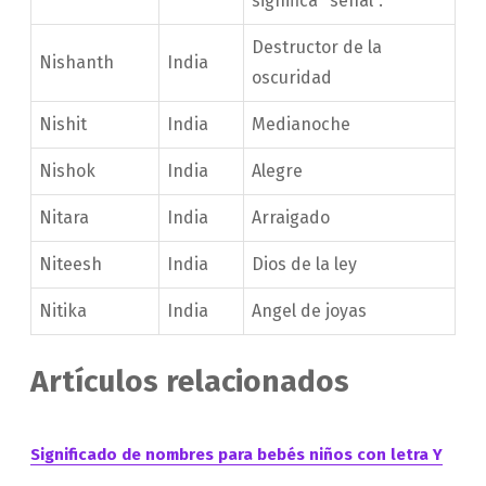
significa "señal".
Destructor de la
Nishanth
India
oscuridad
Nishit
India
Medianoche
Nishok
India
Alegre
Nitara
India
Arraigado
Niteesh
India
Dios de la ley
Nitika
India
Angel de joyas
Artículos relacionados
Significado de nombres para bebés niños con letra Y