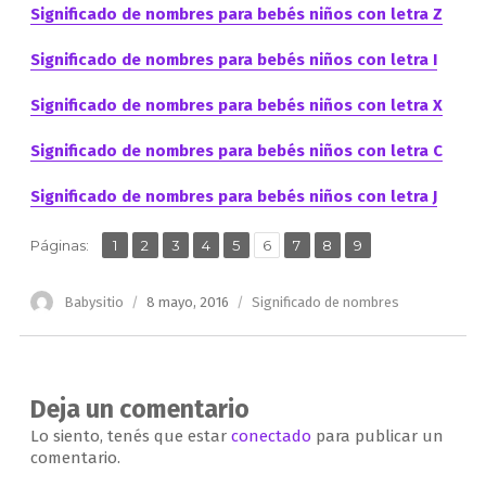
Significado de nombres para bebés niños con letra Z
Significado de nombres para bebés niños con letra I
Significado de nombres para bebés niños con letra X
Significado de nombres para bebés niños con letra C
Significado de nombres para bebés niños con letra J
,
,
,
,
,
,
,
,
Página
Página
Página
Página
Página
Página
Página
Página
Página
Páginas:
1
2
3
4
5
6
7
8
9
Autor
Publicado
Categorías
Babysitio
8 mayo, 2016
Significado de nombres
el
Deja un comentario
Lo siento, tenés que estar
conectado
para publicar un
comentario.