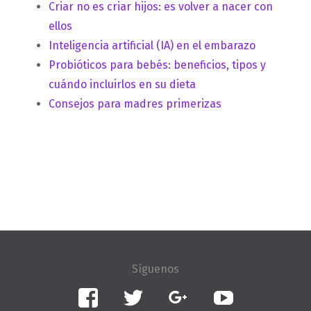
Criar no es criar hijos: es volver a nacer con
ellos
Inteligencia artificial (IA) en el embarazo
Probióticos para bebés: beneficios, tipos y
cuándo incluirlos en su dieta
Consejos para madres primerizas
Facebook
Twitter
Google+
YouTube