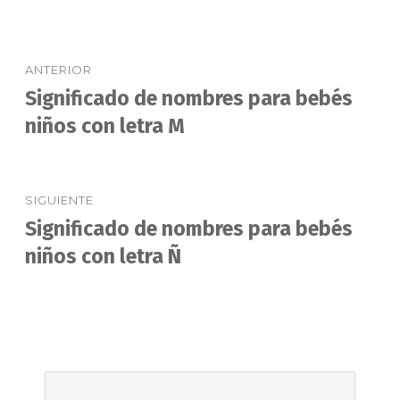
Navegación
ANTERIOR
de
Significado de nombres para bebés
Entrada
anterior:
niños con letra M
entradas
SIGUIENTE
Significado de nombres para bebés
Entrada
siguiente:
niños con letra Ñ