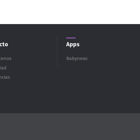
cto
Apps
tenos
Babynexo
dad
ncias