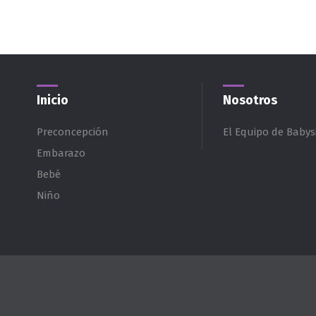
Inicio
Nosotros
Preconcepción
El Equipo de Babysi
Embarazo
Bebé
Niño