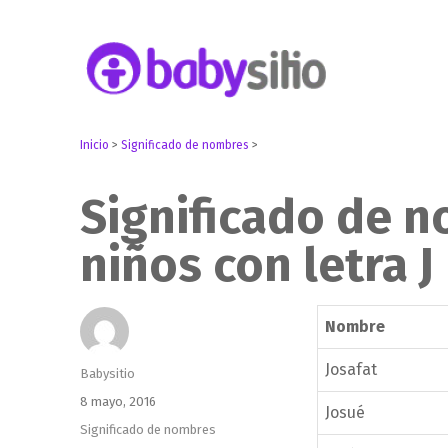
Embarazo, parto, bebé y niño
Babysitio
Inicio
>
Significado de nombres
>
Significado de 
niños con letra J
Nombre
Josafat
Autor
Babysitio
Publicado
8 mayo, 2016
Josué
el
Categorías
Significado de nombres