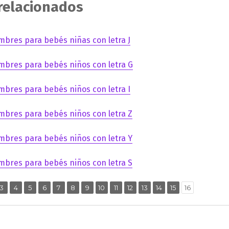
 relacionados
mbres para bebés niñas con letra J
mbres para bebés niños con letra G
mbres para bebés niños con letra I
mbres para bebés niños con letra Z
mbres para bebés niños con letra Y
mbres para bebés niños con letra S
,
,
,
,
,
,
,
,
,
,
,
,
,
,
ina
Página
Página
Página
Página
Página
Página
Página
Página
Página
Página
Página
Página
Página
Página
3
4
5
6
7
8
9
10
11
12
13
14
15
16