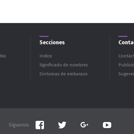
Secciones
Conta
tio
Indice
Contác
Significado de nombres
Publici
Síntomas de embarazo
Sugere
Facebook
Twitter
Google+
YouTube