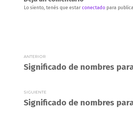
Lo siento, tenés que estar
conectado
para public
Navegación
ANTERIOR
de
Significado de nombres para
Entrada
anterior:
entradas
SIGUIENTE
Significado de nombres para
Entrada
siguiente: