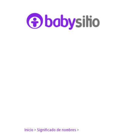
Embarazo, parto, bebé y niño
Babysitio
Inicio
>
Significado de nombres
>