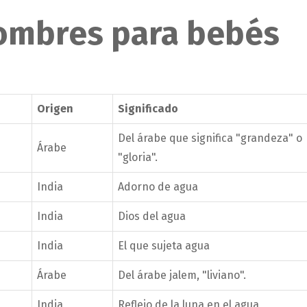
nombres para bebés
Origen
Significado
Del árabe que significa "grandeza" o
Árabe
"gloria".
India
Adorno de agua
India
Dios del agua
India
El que sujeta agua
Árabe
Del árabe jalem, "liviano".
India
Reflejo de la luna en el agua