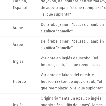
Catalán,
de Jakob, del nombre hebreo Yaakov,
Español
de aqev o aqab, "el que reemplaza" 
"el que suplanta".
Del árabe jamari, "belleza". También
Árabe
significa "camello".
Del árabe jamari, "belleza". También
Árabe
significa "camello".
Variante en inglés de Jacobo. Del
Inglés
hebreo jacob, "el que reemplaza".
Variante de Jakob, del nombre
Hebreo
hebreo Yaakov, de aqev o aqab, "el
que reemplaza" o "el que suplanta".
Originariamente un apellido inglés
Inglés
que significa "Hijo de James". James