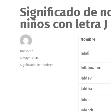
Significado de 
niños con letra J
Nombre
Autor
Babysitio
Jalali
Publicado
8 mayo, 2016
el
Categorías
Significado de nombres
Jalbhushan
Jaldev
Jaldhar
Jalen
Jalendu