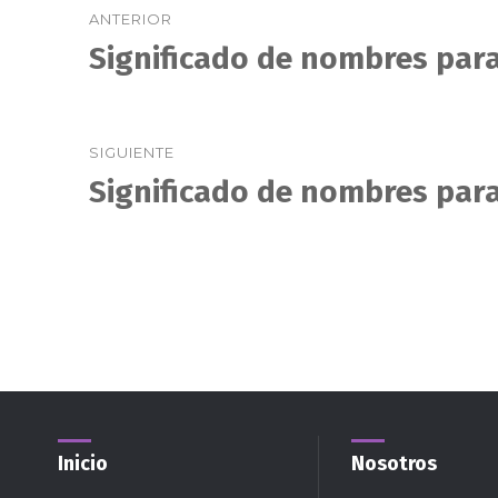
ANTERIOR
de
Significado de nombres para
Entrada
anterior:
entradas
SIGUIENTE
Significado de nombres para
Entrada
siguiente:
Inicio
Nosotros