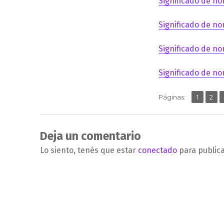
Significado de no
Significado de no
Significado de no
Significado de no
,
Página
Pág
Páginas:
1
2
Deja un comentario
Lo siento, tenés que estar
conectado
para public
Navegación