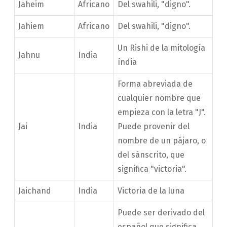
Jaheim
Africano
Del swahili, "digno".
Jahiem
Africano
Del swahili, "digno".
Un Rishi de la mitología
Jahnu
India
índia
Forma abreviada de
cualquier nombre que
empieza con la letra "J".
Jai
India
Puede provenir del
nombre de un pájaro, o
del sánscrito, que
significa "victoria".
Jaichand
India
Victoria de la luna
Puede ser derivado del
español que significa