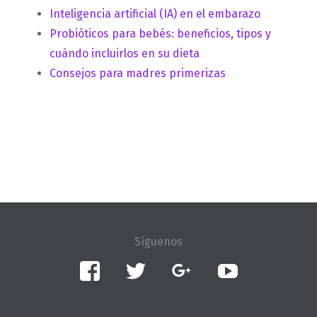
Inteligencia artificial (IA) en el embarazo
Probióticos para bebés: beneficios, tipos y
cuándo incluirlos en su dieta
Consejos para madres primerizas
Facebook
Twitter
Google+
YouTube