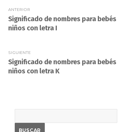
Navegación
ANTERIOR
de
Significado de nombres para bebés
Entrada
anterior:
niños con letra I
entradas
SIGUIENTE
Significado de nombres para bebés
Entrada
siguiente:
niños con letra K