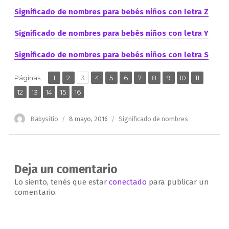
Significado de nombres para bebés niños con letra Z
Significado de nombres para bebés niños con letra Y
Significado de nombres para bebés niños con letra S
,
,
,
,
,
,
,
,
,
,
,
Página
Página
Página
Página
Página
Página
Página
Página
Página
Página
Página
Páginas:
1
2
3
4
5
6
7
8
9
10
11
,
,
,
,
Página
Página
Página
Página
Página
12
13
14
15
16
Autor
Publicado
Categorías
Babysitio
8 mayo, 2016
Significado de nombres
el
Deja un comentario
Lo siento, tenés que estar
conectado
para publicar un
comentario.