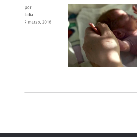
por
Lidia
Publicado
7 marzo, 2016
el