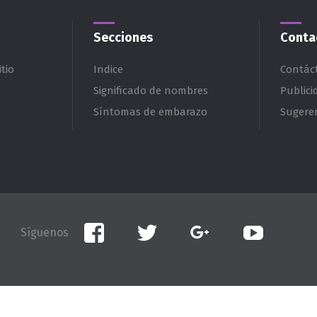
Secciones
Conta
tio
Indice
Contác
Significado de nombres
Publici
Síntomas de embarazo
Sugere
Facebook
Twitter
Google+
YouTube