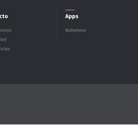
cto
Apps
tenos
Babynexo
dad
ncias