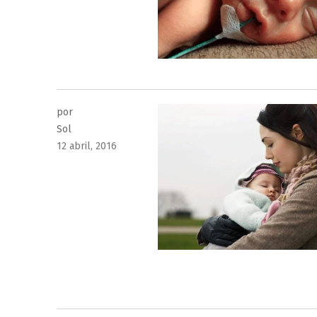
por
Sol
Publicado
12 abril, 2016
el