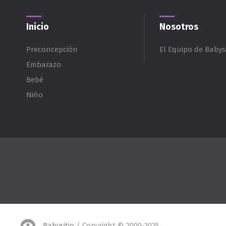
Inicio
Nosotros
Preconcepción
El Equipo de Babysi
Embarazo
Bebé
Niño
Babysitio
/ Copyright © 2000-2025