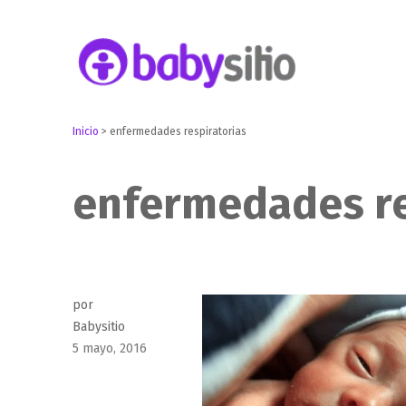
Embarazo, parto, bebé y niño
Babysitio
Inicio
>
enfermedades respiratorias
enfermedades re
por
Babysitio
Publicado
5 mayo, 2016
el