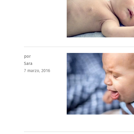
el
por
Sara
Publicado
7 marzo, 2016
el