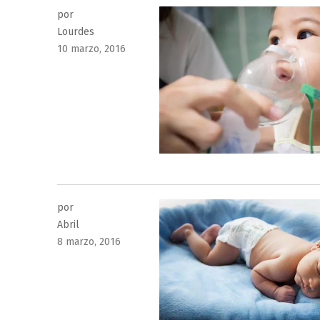
por
Lourdes
Publicado
10 marzo, 2016
el
por
Abril
Publicado
8 marzo, 2016
el