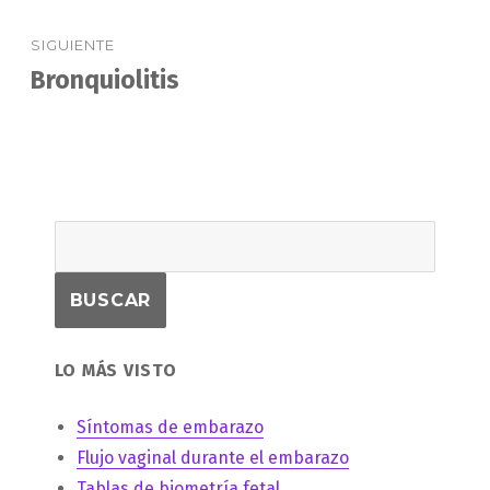
SIGUIENTE
Bronquiolitis
Entrada
siguiente:
LO MÁS VISTO
Síntomas de embarazo
Flujo vaginal durante el embarazo
Tablas de biometría fetal