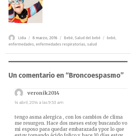
Autor
Publicado
Categorías
Etiquetas
Lidia
8 marzo, 2016
Bebé
,
Salud del bebé
bebé
,
el
enfermedades
,
enfermedades respiratorias
,
salud
Un comentario en “Broncoespasmo”
veronik2014
dice:
14 abril, 2014 a las 9:53 am
tengo asma alergica , con los cambios de clima
me resurgen. Hace dos meses estoy buscando vo
mi esposo para quedar embarazada ypor lo que
estoy tomando ácido folico y hace 10 días estoy