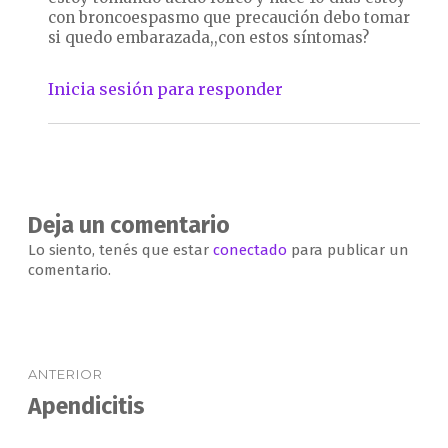
con broncoespasmo que precaución debo tomar
si quedo embarazada,,con estos síntomas?
Inicia sesión para responder
Deja un comentario
Lo siento, tenés que estar
conectado
para publicar un
comentario.
Navegación
ANTERIOR
de
Apendicitis
Entrada
anterior:
entradas