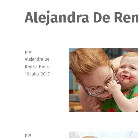
Alejandra De Re
por
Alejandra De
Renzis Peña
Publicado
10 julio, 2017
el
por