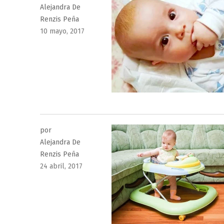
Alejandra De
Renzis Peña
Publicado
10 mayo, 2017
el
por
Alejandra De
Renzis Peña
Publicado
24 abril, 2017
el