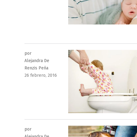
por
Alejandra De
Renzis Peña
Publicado
26 febrero, 2016
el
por
Alejandra De