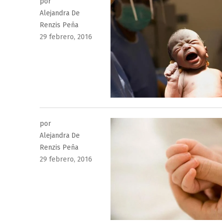
por
Alejandra De
Renzis Peña
Publicado
29 febrero, 2016
el
por
Alejandra De
Renzis Peña
Publicado
29 febrero, 2016
el