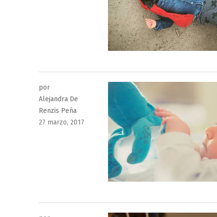
el
por
Alejandra De
Renzis Peña
Publicado
27 marzo, 2017
el