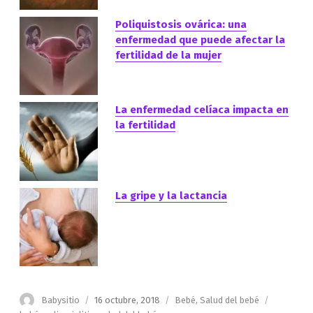
Poliquistosis ovárica: una
enfermedad que puede afectar la
fertilidad de la mujer
La enfermedad celíaca impacta en
la fertilidad
La gripe y la lactancia
Autor
Publicado
Categorías
Etiquetas
Babysitio
16 octubre, 2018
Bebé
,
Salud del bebé