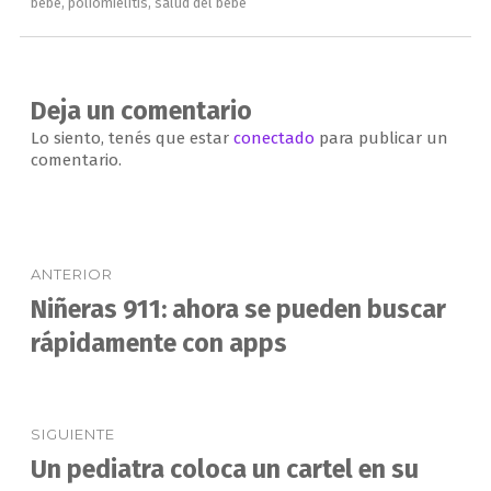
el
bebé
,
poliomielitis
,
salud del bebé
Deja un comentario
Lo siento, tenés que estar
conectado
para publicar un
comentario.
Navegación
ANTERIOR
de
Niñeras 911: ahora se pueden buscar
Entrada
anterior:
rápidamente con apps
entradas
SIGUIENTE
Un pediatra coloca un cartel en su
Entrada