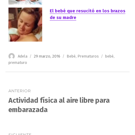
El bebé que resucitó en los brazos
de su madre
Autor
Publicado
Categorías
Etiquetas
Adela
29 marzo, 2016
Bebé
,
Prematuros
bebé
,
el
prematuro
Navegación
ANTERIOR
de
Actividad física al aire libre para
Entrada
anterior:
embarazada
entradas
SIGUIENTE