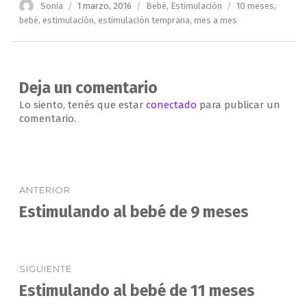
Autor
Publicado
Categorías
Etiquetas
Sonia
1 marzo, 2016
Bebé
,
Estimulación
10 meses
,
el
bebé
,
estimulación
,
estimulación temprana
,
mes a mes
Deja un comentario
Lo siento, tenés que estar
conectado
para publicar un
comentario.
Navegación
ANTERIOR
de
Estimulando al bebé de 9 meses
Entrada
anterior:
entradas
SIGUIENTE
Estimulando al bebé de 11 meses
Entrada