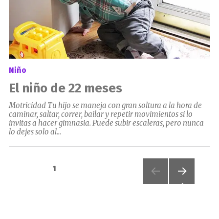
Niño
El niño de 22 meses
Motricidad Tu hijo se maneja con gran soltura a la hora de
caminar, saltar, correr, bailar y repetir movimientos si lo
invitas a hacer gimnasia. Puede subir escaleras, pero nunca
lo dejes solo al...
Paginación
PÁGINA
1
de
PRÓXI
MA
PÁGIN
entradas
A