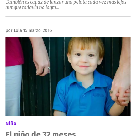
También es capaz de lanzar una pelota cada vez más lejos
aunque todavía no logra...
Publicado
por
Lola
15 marzo, 2016
el
Niño
El niño de 32 meses