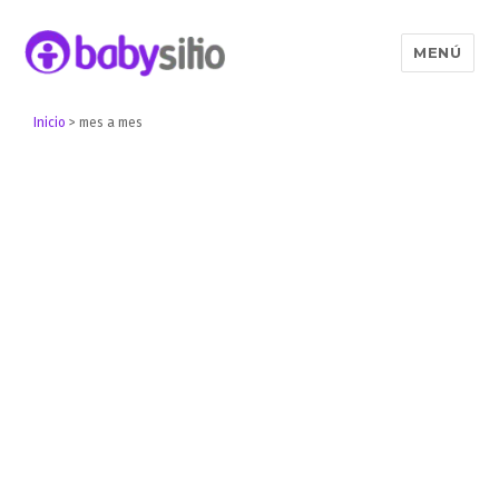
MENÚ
Babysitio
Inicio
>
mes a mes