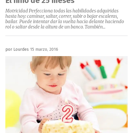
El niño de 25 meses
Motricidad Perfecciona todas las habilidades adquiridas
hasta hoy: caminar, saltar, correr, subir o bajar escaleras,
bailar. Puede intentar dar la vuelta hacia delante haciendo
rol o saltar desde la altura de un banco. También...
Publicado
por
Lourdes
15 marzo, 2016
el