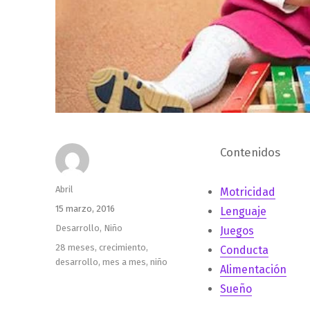
Contenidos
Autor
Abril
Motricidad
Publicado
15 marzo, 2016
Lenguaje
el
Categorías
Desarrollo
,
Niño
Juegos
Etiquetas
28 meses
,
crecimiento
,
Conducta
desarrollo
,
mes a mes
,
niño
Alimentación
Sueño