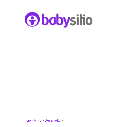
Embarazo, parto, bebé y niño
Babysitio
Inicio
>
Niño
>
Desarrollo
>