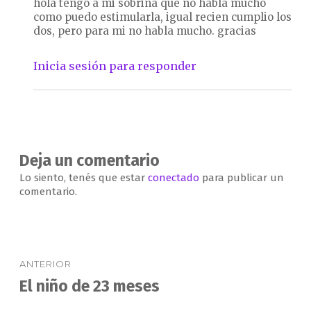
hola tengo a mi sobrina que no habla mucho
como puedo estimularla, igual recien cumplio los
dos, pero para mi no habla mucho. gracias
Inicia sesión para responder
Deja un comentario
Lo siento, tenés que estar
conectado
para publicar un
comentario.
Navegación
ANTERIOR
de
El niño de 23 meses
Entrada
anterior:
entradas