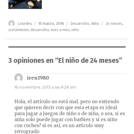
Autor
Publicado
Categorías
Etiquetas
Lourdes
15 marzo, 2016
Desarrollo
,
Niño
24 meses
,
el
crecimiento
,
desarrollo
,
mes a mes
,
niño
3 opiniones en “El niño de 24 meses”
iren1980
dice:
16 noviembre, 2013 a las 8:28 am
Hola, el artículo no está mal, pero no entiendo
que quieren decir con que esta etapa es ideal
para jugar a juegos de niño o de niña, o sea, si es
niña solo puede jugar con barbies y si es niño
con coches? si es así, es un articulo muy
retrogrado