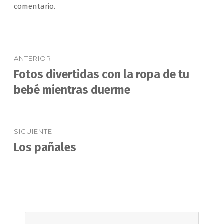
comentario.
Navegación
ANTERIOR
de
Fotos divertidas con la ropa de tu
Entrada
anterior:
bebé mientras duerme
entradas
SIGUIENTE
Los pañales
Entrada
siguiente: