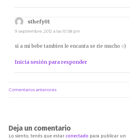
sthefy01
dice:
9 septiembre, 2012 a las 10:58 pm
si a mi bebe tambien le encanta se rie mucho =)
Inicia sesión para responder
Comentarios anteriores
Navegación
de
comentarios
Deja un comentario
Lo siento, tenés que estar
conectado
para publicar un