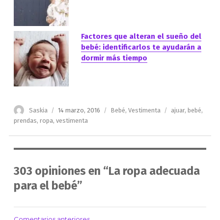
Factores que alteran el sueño del
bebé: identificarlos te ayudarán a
dormir más tiempo
Autor
Publicado
Categorías
Etiquetas
Saskia
14 marzo, 2016
Bebé
,
Vestimenta
ajuar
,
bebé
,
el
prendas
,
ropa
,
vestimenta
303 opiniones en “La ropa adecuada
para el bebé”
Comentarios anteriores