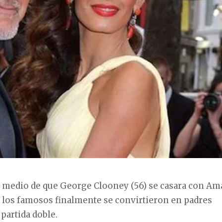
y medio de que George Clooney (56) se casara con Am
 los famosos finalmente se convirtieron en padres
partida doble.