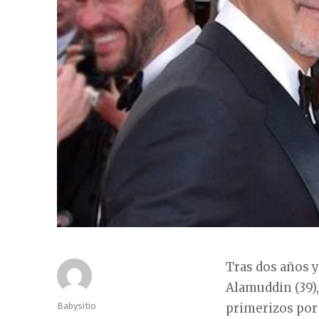
Tras dos años 
Alamuddin (39),
Autor
Babysitio
primerizos por 