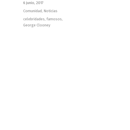
Publicado
6 junio, 2017
el
Categorías
Comunidad
,
Noticias
Etiquetas
celebridades
,
famosos
,
George Clooney