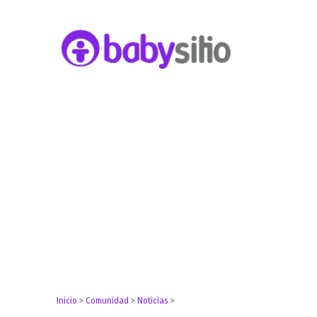
Embarazo, parto, bebé y niño
Babysitio
Inicio
>
Comunidad
>
Noticias
>