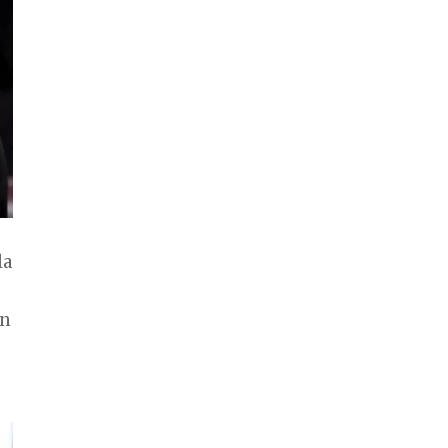
la
en