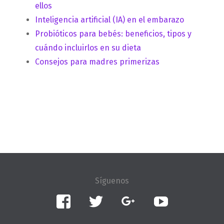
ellos
Inteligencia artificial (IA) en el embarazo
Probióticos para bebés: beneficios, tipos y
cuándo incluirlos en su dieta
Consejos para madres primerizas
Facebook
Twitter
Google+
YouTube