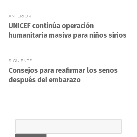
Navegación
ANTERIOR
de
UNICEF continúa operación
Entrada
anterior:
humanitaria masiva para niños sirios
entradas
SIGUIENTE
Consejos para reafirmar los senos
Entrada
siguiente:
después del embarazo