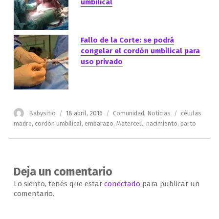
umbilical
Fallo de la Corte: se podrá
congelar el cordón umbilical para
uso privado
Autor
Publicado
Categorías
Etiquetas
Babysitio
18 abril, 2016
Comunidad
,
Noticias
células
el
madre
,
cordón umbilical
,
embarazo
,
Matercell
,
nacimiento
,
parto
Deja un comentario
Lo siento, tenés que estar
conectado
para publicar un
comentario.