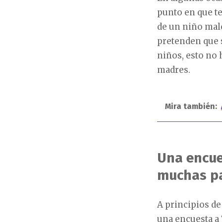
punto en que t
de un niño malc
pretenden que 
niños, esto no 
madres.
Mira también:
Una encue
muchas pa
A principios de
una encuesta a 