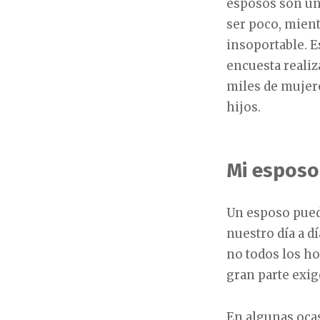
esposos son un 
ser poco, mient
insoportable. E
encuesta realiz
miles de mujer
hijos.
Mi esposo
Un esposo pued
nuestro día a d
no todos los ho
gran parte exig
En algunas ocas