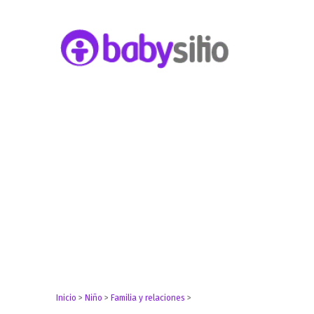
Embarazo, parto, bebé y niño
Babysitio
Inicio
>
Niño
>
Familia y relaciones
>