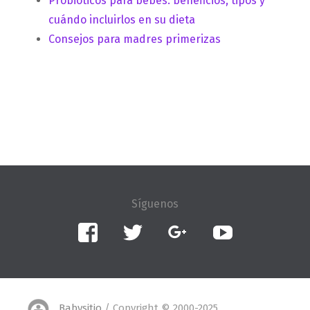
Probióticos para bebés: beneficios, tipos y
cuándo incluirlos en su dieta
Consejos para madres primerizas
Facebook
Twitter
Google+
YouTube
Babysitio
/ Copyright © 2000-2025