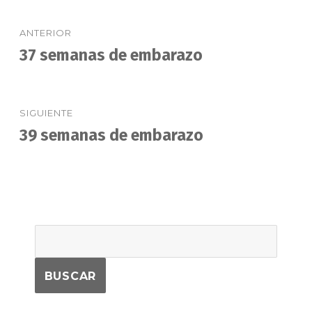
Navegación
ANTERIOR
de
37 semanas de embarazo
Entrada
anterior:
entradas
SIGUIENTE
39 semanas de embarazo
Entrada
siguiente: