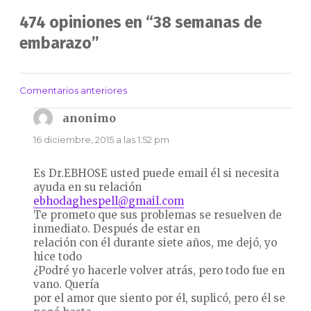
474 opiniones en “38 semanas de
embarazo”
Comentarios anteriores
Navegación
de
anonimo
dice:
comentarios
16 diciembre, 2015 a las 1:52 pm
Es Dr.EBHOSE usted puede email él si necesita
ayuda en su relación
ebhodaghespell@gmail.com
Te prometo que sus problemas se resuelven de
inmediato. Después de estar en
relación con él durante siete años, me dejó, yo
hice todo
¿Podré yo hacerle volver atrás, pero todo fue en
vano. Quería
por el amor que siento por él, suplicó, pero él se