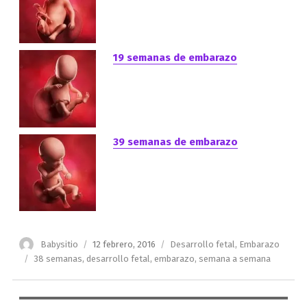
19 semanas de embarazo
39 semanas de embarazo
Autor
Publicado
Categorías
Babysitio
12 febrero, 2016
Desarrollo fetal
,
Embarazo
el
Etiquetas
38 semanas
,
desarrollo fetal
,
embarazo
,
semana a semana