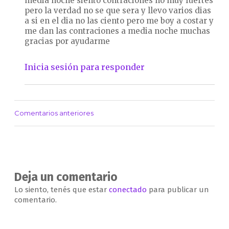
media noche siento contraciones no muy fuertes
pero la verdad no se que sera y llevo varios dias
a si en el dia no las ciento pero me boy a costar y
me dan las contraciones a media noche muchas
gracias por ayudarme
Inicia sesión para responder
Comentarios anteriores
Navegación
de
comentarios
Deja un comentario
Lo siento, tenés que estar
conectado
para publicar un
comentario.