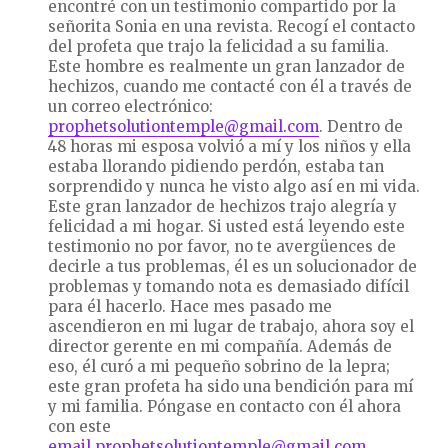
encontré con un testimonio compartido por la
señorita Sonia en una revista. Recogí el contacto
del profeta que trajo la felicidad a su familia.
Este hombre es realmente un gran lanzador de
hechizos, cuando me contacté con él a través de
un correo electrónico:
prophetsolutiontemple@gmail.com
. Dentro de
48 horas mi esposa volvió a mí y los niños y ella
estaba llorando pidiendo perdón, estaba tan
sorprendido y nunca he visto algo así en mi vida.
Este gran lanzador de hechizos trajo alegría y
felicidad a mi hogar. Si usted está leyendo este
testimonio no por favor, no te avergüences de
decirle a tus problemas, él es un solucionador de
problemas y tomando nota es demasiado difícil
para él hacerlo. Hace mes pasado me
ascendieron en mi lugar de trabajo, ahora soy el
director gerente en mi compañía. Además de
eso, él curó a mi pequeño sobrino de la lepra;
este gran profeta ha sido una bendición para mí
y mi familia. Póngase en contacto con él ahora
con este
email.prophetsolutiontemple@gmail.com
.