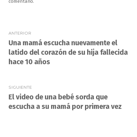
comentario.
Navegación
ANTERIOR
de
Una mamá escucha nuevamente el
Entrada
anterior:
latido del corazón de su hija fallecida
entradas
hace 10 años
SIGUIENTE
El video de una bebé sorda que
Entrada
siguiente:
escucha a su mamá por primera vez