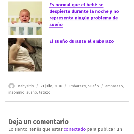
Es normal que el bebé se
despierte durante la noche y no
representa ningún problema de
sueño
El sueño durante el embarazo
Autor
Publicado
Categorías
Etiquetas
Babysitio
21 julio, 2016
Embarazo
,
Sueño
embarazo
,
el
insomnio
,
sueño
,
tetazo
Deja un comentario
Lo siento, tenés que estar
conectado
para publicar un