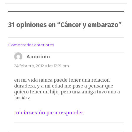
31 opiniones en “Cáncer y embarazo”
Comentarios anteriores
Navegación
de
Anonimo
dice:
comentarios
24 febrero, 2012 a las 12:19 pm
en mi vida nunca puede tener una relacion
duradera, y a mi edad me puse a pensar que
quiero tener un hijo, pero una amiga tuvo uno a
las 45 a
Inicia sesión para responder