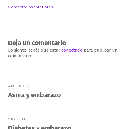
Comentarios anteriores
Navegación
de
comentarios
Deja un comentario
Lo siento, tenés que estar
conectado
para publicar un
comentario.
Navegación
ANTERIOR
de
Asma y embarazo
Entrada
anterior:
entradas
SIGUIENTE
Diabetes y embarazo
Entrada