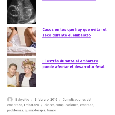
Casos en los que hay que evitar el
sexo durante el embarazo
El estrés durante el embarazo
puede afectar el desarrollo fetal
Autor
Publicado
Categorías
Babysitio
8 febrero, 2016
Complicaciones del
el
Etiquetas
embarazo
,
Embarazo
cáncer
,
complicaciones
,
embrazo
,
problemas
,
quimioterapia
,
tumor