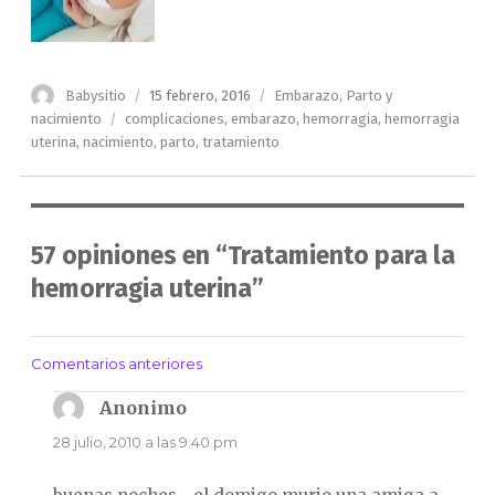
Autor
Publicado
Categorías
Babysitio
15 febrero, 2016
Embarazo
,
Parto y
el
Etiquetas
nacimiento
complicaciones
,
embarazo
,
hemorragia
,
hemorragia
uterina
,
nacimiento
,
parto
,
tratamiento
57 opiniones en “Tratamiento para la
hemorragia uterina”
Comentarios anteriores
Navegación
de
Anonimo
dice:
comentarios
28 julio, 2010 a las 9:40 pm