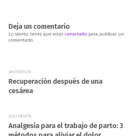
comentarios
Deja un comentario
Lo siento, tenés que estar
conectado
para publicar un
comentario.
Navegación
ANTERIOR
de
Recuperación después de una
Entrada
anterior:
cesárea
entradas
SIGUIENTE
Analgesia para el trabajo de parto: 3
Entrada
siguiente:
métodos para aliviar el dolor