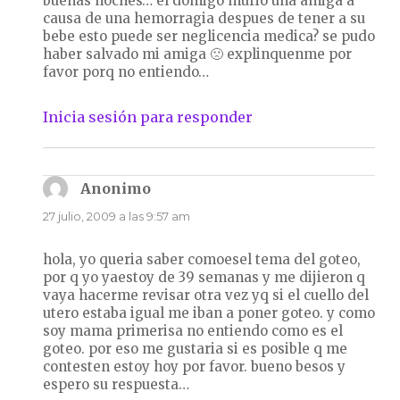
buenas noches… el domigo murio una amiga a
causa de una hemorragia despues de tener a su
bebe esto puede ser neglicencia medica? se pudo
haber salvado mi amiga 🙁 explinquenme por
favor porq no entiendo…
Inicia sesión para responder
Anonimo
dice:
27 julio, 2009 a las 9:57 am
hola, yo queria saber comoesel tema del goteo,
por q yo yaestoy de 39 semanas y me dijieron q
vaya hacerme revisar otra vez yq si el cuello del
utero estaba igual me iban a poner goteo. y como
soy mama primerisa no entiendo como es el
goteo. por eso me gustaria si es posible q me
contesten estoy hoy por favor. bueno besos y
espero su respuesta…