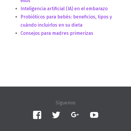
ellos
Inteligencia artificial (IA) en el embarazo
Probióticos para bebés: beneficios, tipos y
cuándo incluirlos en su dieta
Consejos para madres primerizas
Facebook
Twitter
Google+
YouTube