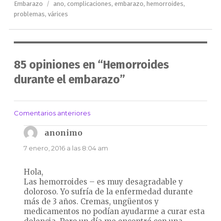
el
Etiquetas
Embarazo
ano
,
complicaciones
,
embarazo
,
hemorroides
,
problemas
,
várices
85 opiniones en “Hemorroides
durante el embarazo”
Comentarios anteriores
Navegación
de
anonimo
dice:
comentarios
7 enero, 2016 a las 8:04 am
Hola,
Las hemorroides – es muy desagradable y
doloroso. Yo sufría de la enfermedad durante
más de 3 años. Cremas, ungüentos y
medicamentos no podían ayudarme a curar esta