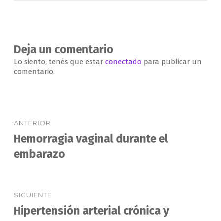
de
comentarios
Deja un comentario
Lo siento, tenés que estar
conectado
para publicar un
comentario.
Navegación
ANTERIOR
de
Hemorragia vaginal durante el
Entrada
anterior:
embarazo
entradas
SIGUIENTE
Hipertensión arterial crónica y
Entrada