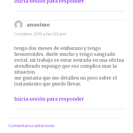
Inicia sesión para responder
anonimo
dice:
1 octubre, 2013 a las 1:53 pm
tengo dos meses de embarazo y tengo
hemorroides. duele mucho y tengo sangrado
rectal. mi trabajo es estar sentada en una oficina
atendiendo supongo que eso complica mas la
situacion.
me gustaria que me detallen un poco sobre el
tratamiento que puedo llevar.
Inicia sesión para responder
Comentarios anteriores
Navegación