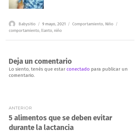
Autor
Publicado
Categorías
Etiquetas
Babysitio
9 mayo, 2021
Comportamiento
,
Niño
el
comportamiento
,
llanto
,
niño
Deja un comentario
Lo siento, tenés que estar
conectado
para publicar un
comentario.
Navegación
ANTERIOR
de
5 alimentos que se deben evitar
Entrada
anterior:
durante la lactancia
entradas