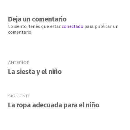
Deja un comentario
Lo siento, tenés que estar
conectado
para publicar un
comentario.
Navegación
ANTERIOR
de
La siesta y el niño
Entrada
anterior:
entradas
SIGUIENTE
La ropa adecuada para el niño
Entrada
siguiente: