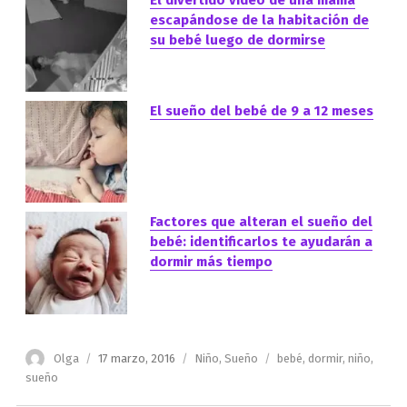
escapándose de la habitación de
su bebé luego de dormirse
El sueño del bebé de 9 a 12 meses
Factores que alteran el sueño del
bebé: identificarlos te ayudarán a
dormir más tiempo
Autor
Publicado
Categorías
Etiquetas
Olga
17 marzo, 2016
Niño
,
Sueño
bebé
,
dormir
,
niño
,
el
sueño